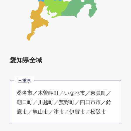
愛知県全域
三重県
桑名市／木曽岬町／いなべ市／東員町／
朝日町／川越町／菰野町／四日市市／鈴
鹿市／亀山市／津市／伊賀市／松阪市