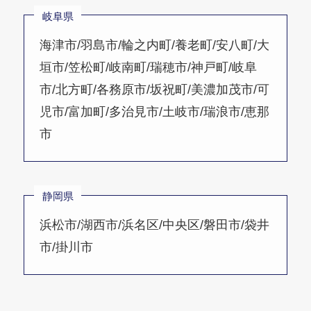
岐阜県
海津市/羽島市/輪之内町/養老町/安八町/大
垣市/笠松町/岐南町/瑞穂市/神戸町/岐阜
市/北方町/各務原市/坂祝町/美濃加茂市/可
児市/富加町/多治見市/土岐市/瑞浪市/恵那
市
静岡県
浜松市/湖西市/浜名区/中央区/磐田市/袋井
市/掛川市